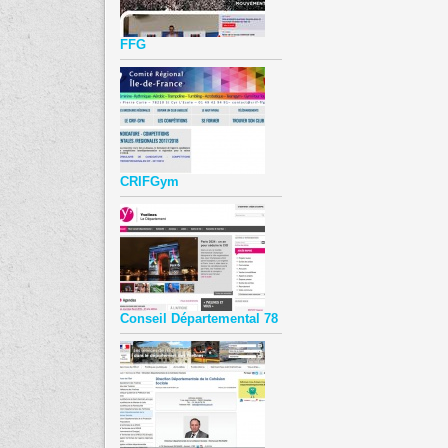
FFG
CRIFGym
Conseil Départemental 78