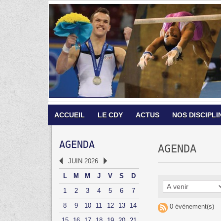
ACCUEIL
LE CDY
ACTUS
NOS DISCIPLI
AGENDA
AGENDA
JUIN 2026
L
M
M
J
V
S
D
1
2
3
4
5
6
7
8
9
10
11
12
13
14
0 évènement(s)
15
16
17
18
19
20
21