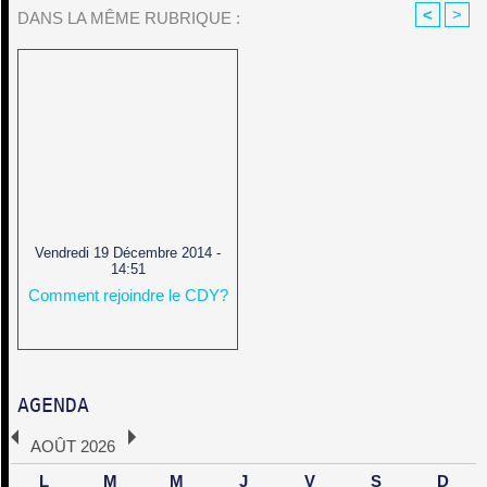
<
>
DANS LA MÊME RUBRIQUE :
Vendredi 19 Décembre 2014 -
14:51
Comment rejoindre le CDY?
AGENDA
AOÛT 2026
L
M
M
J
V
S
D