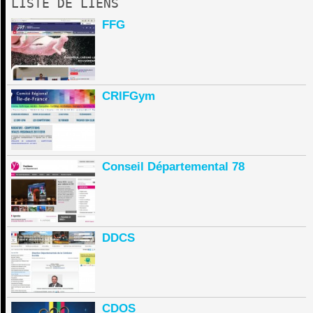
LISTE DE LIENS
FFG
CRIFGym
Conseil Départemental 78
DDCS
CDOS