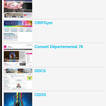
CRIFGym
Conseil Départemental 78
DDCS
CDOS