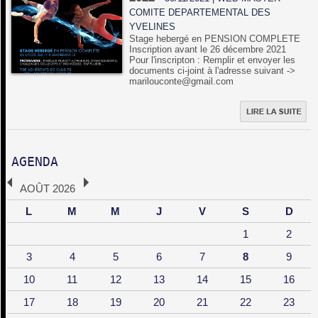
COMITE DEPARTEMENTAL DES
YVELINES
Stage hebergé en PENSION COMPLETE
Inscription avant le 26 décembre 2021
Pour l'inscripton : Remplir et envoyer les
documents ci-joint à l'adresse suivant ->
marilouconte@gmail.com
AGENDA
AOÛT 2026
L
M
M
J
V
S
D
1
2
3
4
5
6
7
8
9
10
11
12
13
14
15
16
17
18
19
20
21
22
23