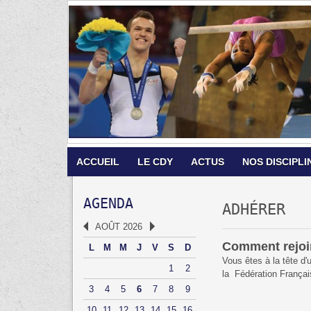
ACCUEIL
LE CDY
ACTUS
NOS DISCIPLI
AGENDA
ADHÉRER
AOÛT 2026
Comment rejoi
L
M
M
J
V
S
D
Vous êtes à la tête d'
1
2
la Fédération Françai
3
4
5
6
7
8
9
10
11
12
13
14
15
16