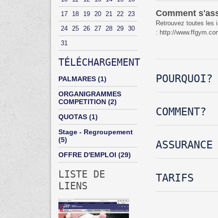
Comment s'as
17
18
19
20
21
22
23
Retrouvez toutes les 
24
25
26
27
28
29
30
: http://www.ffgym.co
31
TÉLÉCHARGEMENT
POURQUOI?
PALMARES
(1)
ORGANIGRAMMES
COMPETITION
(2)
COMMENT?
QUOTAS
(1)
Stage - Regroupement
(5)
ASSURANCE
OFFRE D'EMPLOI
(29)
LISTE DE
TARIFS
LIENS