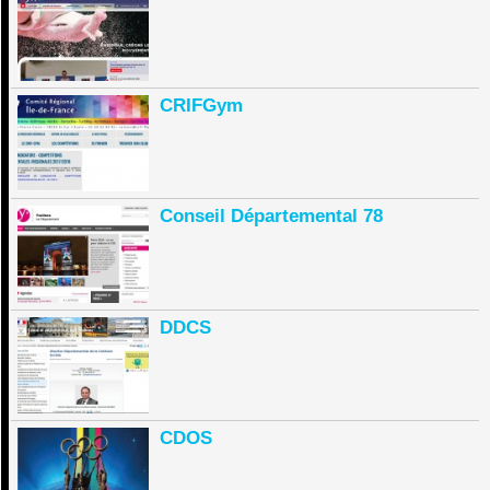
CRIFGym
Conseil Départemental 78
DDCS
CDOS